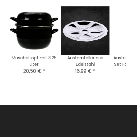
et
Muscheltopf mit 3,25
Austernteller aus
Austerngab
le
Liter
Edelstahl
Set Farbe
20,50 €
*
16,99 €
*
11,9