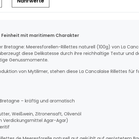
Nährwerte
e Feinheit mit maritimem Charakter
Bretagne: Meeresforellen-Rillettes naturell (100g) von La Canca
überzeugt diese Delikatesse durch ihre reichhaltige Textur und
wertige Genussmomente.
roduktion von Mytilimer, stehen diese La Cancalaise Rillettes für
r Bretagne – kräftig und aromatisch
tter, Weißwein, Zitronensaft, Olivenöl
m Verdickungsmittel Agar-Agar)
ritif
llettes de Meeresforelle naturell gut gekühlt auf geröstetem Ba