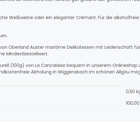
che Weißweine oder ein eleganter Crémant. Für die alkoholfreie
ßen.
von Oberland Auster maritime Delikatessen mit Leidenschaft fü
ne Mindestbestellwert.
 naturell (100g) von La Cancalaise bequem in unserem Onlineshop 
ndkostenfreie Abholung in Wiggensbach im schönen Allgäu mög
0,50 k
100,00