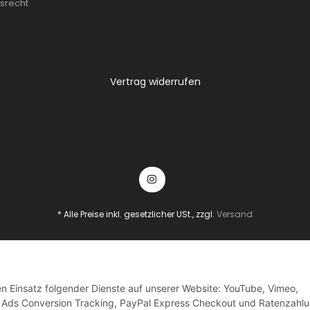
srecht
Vertrag widerrufen
* Alle Preise inkl. gesetzlicher USt., zzgl.
Versand
 Analytics deaktivieren
Status: Opt-Out-Cookie ist nicht gesetzt (Tracking
den Einsatz folgender Dienste auf unserer Website: YouTube, Vimeo,
Ads Conversion Tracking, PayPal Express Checkout und Ratenzahlu