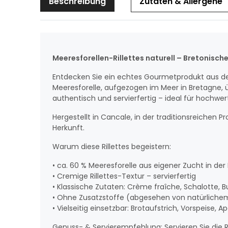
Beschreibung
Zutaten & Allergene
Meeresforellen-Rillettes naturell – Bretonisch
Entdecken Sie ein echtes Gourmetprodukt aus der 
Meeresforelle, aufgezogen im Meer in Bretagne, 
authentisch und servierfertig – ideal für hoch
Hergestellt in Cancale, in der traditionsreichen P
Herkunft.
Warum diese Rillettes begeistern:
• ca. 60 % Meeresforelle aus eigener Zucht in de
• Cremige Rillettes-Textur – servierfertig
• Klassische Zutaten: Crème fraîche, Schalotte, Bu
• Ohne Zusatzstoffe (abgesehen von natürliche
• Vielseitig einsetzbar: Brotaufstrich, Vorspeise, Ape
Genuss- & Servierempfehlung: Servieren Sie die Ri