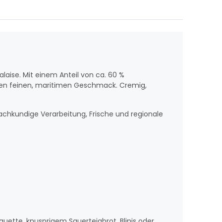
laise. Mit einem Anteil von ca. 60 %
 den feinen, maritimen Geschmack. Cremig,
 fachkundige Verarbeitung, Frische und regionale
guette, knusprigem Sauerteigbrot, Blinis oder