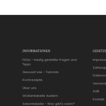
INFORMATIONEN
GESETZ
FAQs - häufig gestellte Fragen und
Impres
Tipps
Zahlung
Gewusst wie - Tutorials
Datensc
Kochrezepte
Versand
Über uns
AGB
Größentabelle Austern
Kontakt
Saisontabelle - Was gibt's wann?