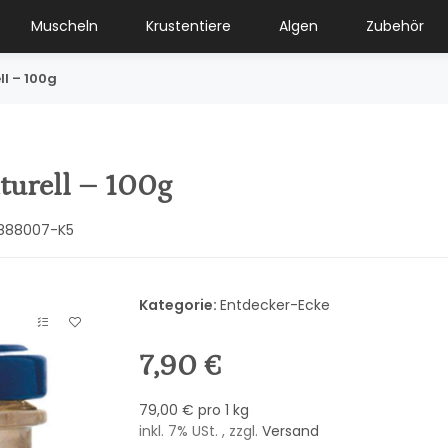
Muscheln
Krustentiere
Algen
Zubehör
ll – 100g
aturell – 100g
888007-K5
Kategorie:
Entdecker-Ecke
7,90 €
79,00 € pro 1 kg
inkl. 7% USt. , zzgl.
Versand