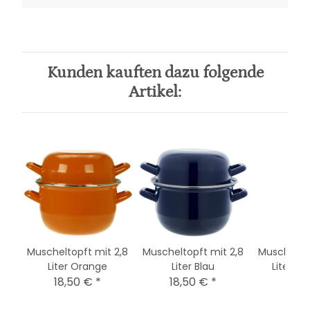
Kunden kauften dazu folgende
Artikel:
2,8
Muscheltopft mit 2,8
Muscheltopft mit 2,8
Muscheltop
Liter Orange
Liter Blau
Liter M
18,50 €
*
18,50 €
*
18,5