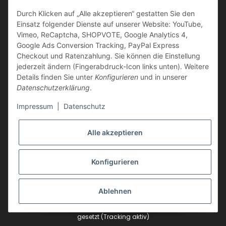
Durch Klicken auf „Alle akzeptieren“ gestatten Sie den
VERSANDARTEN
Einsatz folgender Dienste auf unserer Website: YouTube,
Vimeo, ReCaptcha, SHOPVOTE, Google Analytics 4,
Google Ads Conversion Tracking, PayPal Express
Checkout und Ratenzahlung. Sie können die Einstellung
jederzeit ändern (Fingerabdruck-Icon links unten). Weitere
Vertrag widerrufen
Details finden Sie unter
Konfigurieren
und in unserer
Datenschutzerklärung
.
Impressum
|
Datenschutz
Vertrag widerrufen
Alle akzeptieren
Konfigurieren
* Alle Preise inkl. gesetzlicher USt., zzgl.
Versand
Ablehnen
Google Analytics deaktivieren
Status: Opt-Out-Cookie ist nicht
gesetzt (Tracking aktiv)